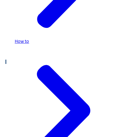
How to
I