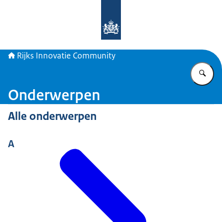
Naar de homepage van Rijks Innova
Rijks Innovatie Community
Vu
Onderwerpen
Alle onderwerpen
A