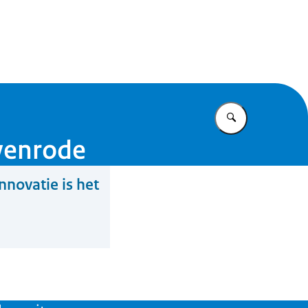
ie Community
Vul in wat u z
Nyenrode
nnovatie is het