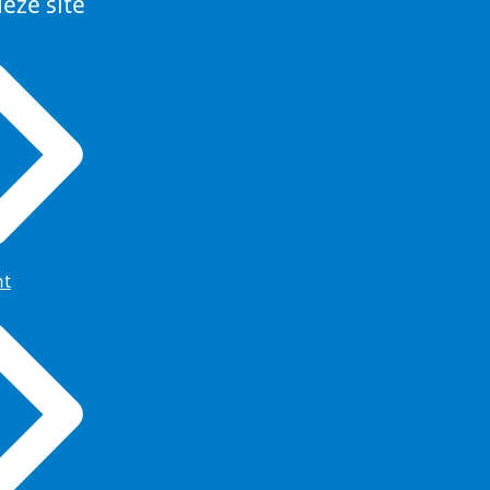
eze site
ht