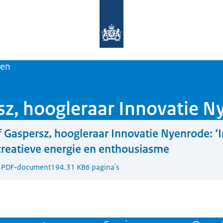
Naar de homepage van Rijks Innovat
en
rsz, hoogleraar Innovatie 
f Gaspersz, hoogleraar Innovatie Nyenrode: ‘I
reatieve energie en enthousiasme
4
PDF-document
194.31 KB
6 pagina's