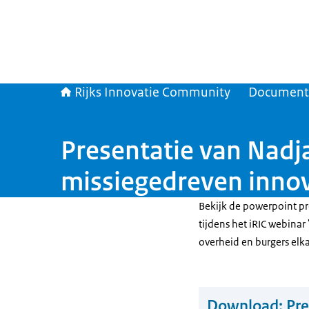
Rijks Innovatie Community
Document
Presentatie van Nadj
missiegedreven inno
Bekijk de powerpoint pr
tijdens het iRIC webina
overheid en burgers elk
Download:
Pre