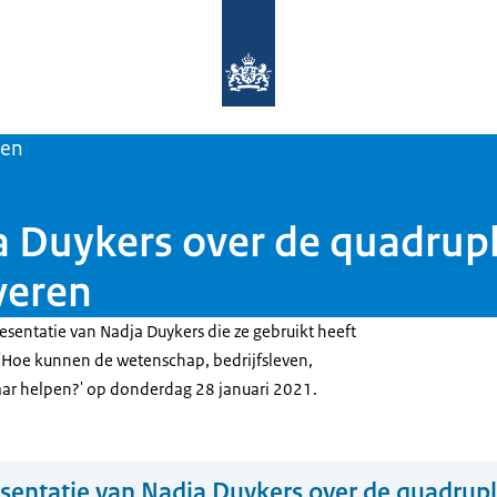
Naar de homepage van Rijks Innovat
en
a Duykers over de quadrupl
veren
esentatie van Nadja Duykers die ze gebruikt heeft
r 'Hoe kunnen de wetenschap, bedrijfsleven,
aar helpen?' op donderdag 28 januari 2021.
sentatie van Nadja Duykers over de quadrupl