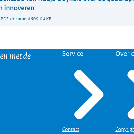
n innoveren
1
PDF-document
609.04 KB
 en met de
Service
Over d
Contact
Copyrig