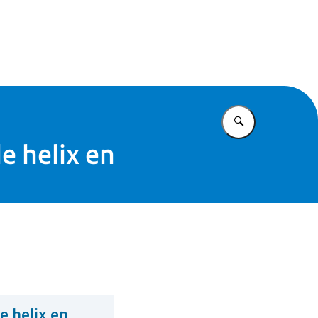
ie Community
Vul in wat u z
e helix en
e helix en