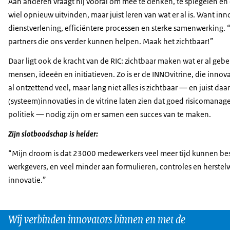
Aan anderen vraagt hij vooral om mee te denken, te spiegelen en e
wiel opnieuw uitvinden, maar juist leren van wat er al is. Want innov
dienstverlening, efficiëntere processen en sterke samenwerking. 
partners die ons verder kunnen helpen. Maak het zichtbaar!”
Daar ligt ook de kracht van de RIC: zichtbaar maken wat er al ge
mensen, ideeën en initiatieven. Zo is er de INNOvitrine, die inno
al ontzettend veel, maar lang niet alles is zichtbaar — en juist daa
(systeem)innovaties in de vitrine laten zien dat goed risicoman
politiek — nodig zijn om er samen een succes van te maken.
Zijn slotboodschap is helder:
“Mijn droom is dat 23000 medewerkers veel meer tijd kunnen bes
werkgevers, en veel minder aan formulieren, controles en herstelw
innovatie.”
Wij verbinden innovators binnen en met de