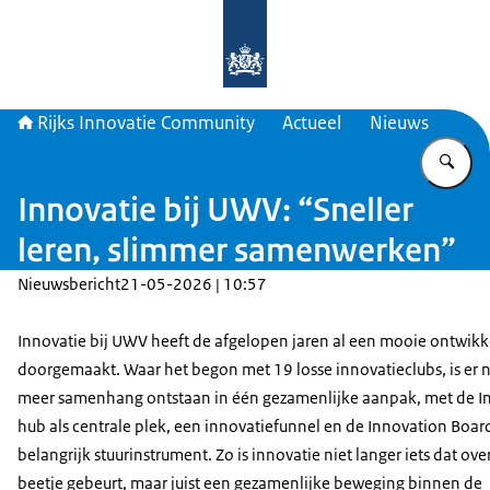
Naar de homepage van Rijks Innova
Rijks Innovatie Community
Actueel
Nieuws
Vu
Innovatie bij UWV: “Sneller
leren, slimmer samenwerken”
Nieuwsbericht
21-05-2026 | 10:57
Innovatie bij UWV heeft de afgelopen jaren al een mooie ontwikk
doorgemaakt. Waar het begon met 19 losse innovatieclubs, is er n
meer samenhang ontstaan in één gezamenlijke aanpak, met de I
hub als centrale plek, een innovatiefunnel en de Innovation Board
belangrijk stuurinstrument. Zo is innovatie niet langer iets dat ove
beetje gebeurt, maar juist een gezamenlijke beweging binnen de