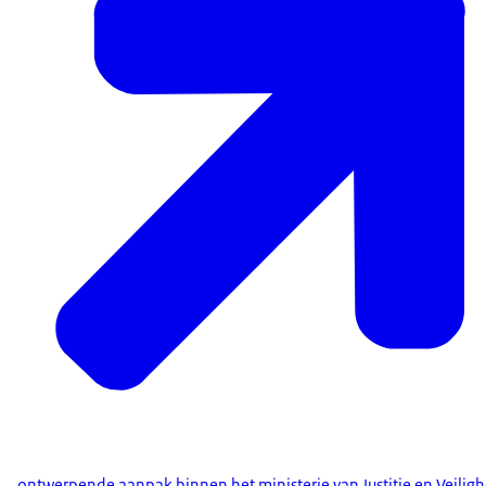
ontwerpende aanpak binnen het ministerie van Justitie en Veiligh