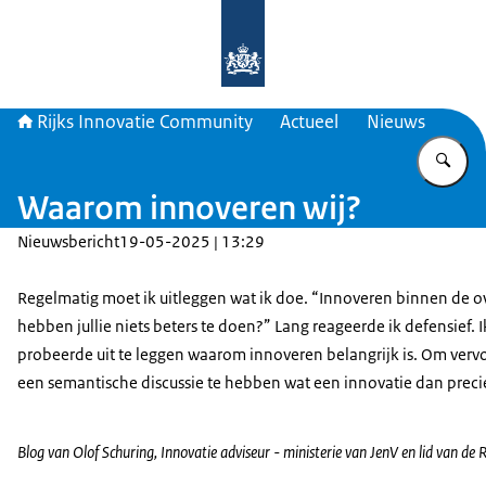
Naar de homepage van Rijks Innova
Rijks Innovatie Community
Actueel
Nieuws
Vu
Waarom innoveren wij?
Nieuwsbericht
19-05-2025 | 13:29
Regelmatig moet ik uitleggen wat ik doe. “Innoveren binnen de o
hebben jullie niets beters te doen?” Lang reageerde ik defensief. I
probeerde uit te leggen waarom innoveren belangrijk is. Om verv
een semantische discussie te hebben wat een innovatie dan precie
Blog van Olof Schuring, Innovatie adviseur - ministerie van JenV en lid van 