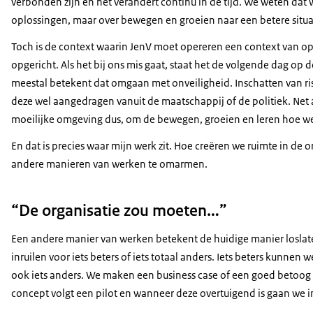
verbonden zijn en het verandert continu in de tijd. We weten dat
oplossingen, maar over bewegen en groeien naar een betere situa
Toch is de context waarin JenV moet opereren een context van op
opgericht. Als het bij ons mis gaat, staat het de volgende dag op 
meestal betekent dat omgaan met onveiligheid. Inschatten van risic
deze wel aangedragen vanuit de maatschappij of de politiek. Net a
moeilijke omgeving dus, om de bewegen, groeien en leren hoe we
En dat is precies waar mijn werk zit. Hoe creëren we ruimte in de
andere manieren van werken te omarmen.
“De organisatie zou moeten…”
Een andere manier van werken betekent de huidige manier loslat
inruilen voor iets beters of iets totaal anders. Iets beters kunne
ook iets anders. We maken een business case of een goed betoog 
concept volgt een pilot en wanneer deze overtuigend is gaan we 