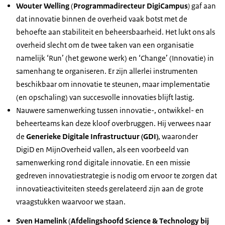
Wouter Welling
(
Programmadirecteur DigiCampus
)
gaf aan
dat innovatie binnen de overheid vaak botst met de
behoefte aan stabiliteit en beheersbaarheid. Het lukt ons als
overheid slecht om de twee taken van een organisatie
namelijk ‘Run’ (het gewone werk) en ‘Change’ (Innovatie) in
samenhang te organiseren. Er zijn allerlei instrumenten
beschikbaar om innovatie te steunen, maar implementatie
(en opschaling) van succesvolle innovaties blijft lastig.
Nauwere samenwerking tussen innovatie-, ontwikkel- en
beheerteams kan deze kloof overbruggen. Hij verwees naar
de
Generieke Digitale Infrastructuur (GDI)
, waaronder
DigiD en MijnOverheid vallen, als een voorbeeld van
samenwerking rond digitale innovatie. En een missie
gedreven innovatiestrategie is nodig om ervoor te zorgen dat
innovatieactiviteiten steeds gerelateerd zijn aan de grote
vraagstukken waarvoor we staan.
Sven Hamelink
(
Afdelingshoofd Science & Technology bij