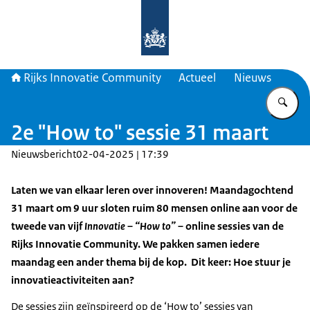
Naar de homepage van Rijks Innova
Rijks Innovatie Community
Actueel
Nieuws
Vu
2e "How to" sessie 31 maart
Nieuwsbericht
02-04-2025 | 17:39
Laten we van elkaar leren over innoveren! Maandagochtend
31 maart om 9 uur sloten ruim 80 mensen online aan voor de
tweede van vijf
Innovatie – “How to” –
online sessies van de
Rijks Innovatie Community. We pakken samen iedere
maandag een ander thema bij de kop. Dit keer: Hoe stuur je
innovatieactiviteiten aan?
De sessies zijn geïnspireerd op de ‘How to’ sessies van