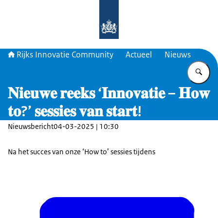
Naar de homepage van Rijks Innova
Rijks Innovatie Community
Actueel
Nieuws
Vu
𝐍𝐢𝐞𝐮𝐰𝐞 𝐫𝐞𝐞𝐤𝐬 ‘𝐈𝐧𝐧𝐨𝐯𝐚𝐭𝐢𝐞 – 𝐇𝐨𝐰
𝐭𝐨?’ 𝐬𝐞𝐬𝐬𝐢𝐞𝐬 𝐯𝐚𝐧 𝐬𝐭𝐚𝐫𝐭!
Nieuwsbericht
04-03-2025 | 10:30
Na het succes van onze ‘How to’ sessies tijdens