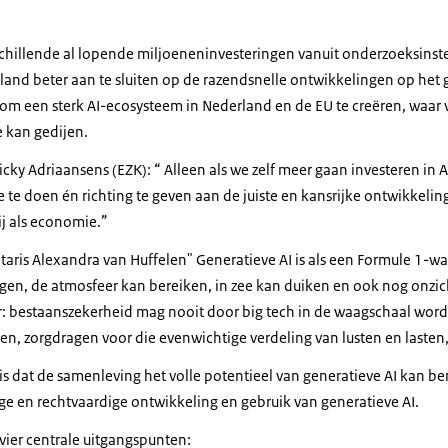
rschillende al lopende miljoeneninvesteringen vanuit onderzoeksinste
nd beter aan te sluiten op de razendsnelle ontwikkelingen op het
is om een sterk AI-ecosysteem in Nederland en de EU te creëren, waar
e kan gedijen.
cky Adriaansens (EZK): “ Alleen als we zelf meer gaan investeren in
te doen én richting te geven aan de juiste en kansrijke ontwikkelin
j als economie.”
etaris Alexandra van Huffelen" Generatieve AI is als een Formule 1-
egen, de atmosfeer kan bereiken, in zee kan duiken en ook nog onzich
: bestaanszekerheid mag nooit door big tech in de waagschaal word
, zorgdragen voor die evenwichtige verdeling van lusten en lasten, d
 is dat de samenleving het volle potentieel van generatieve AI kan be
lige en rechtvaardige ontwikkeling en gebruik van generatieve AI.
 vier centrale uitgangspunten: