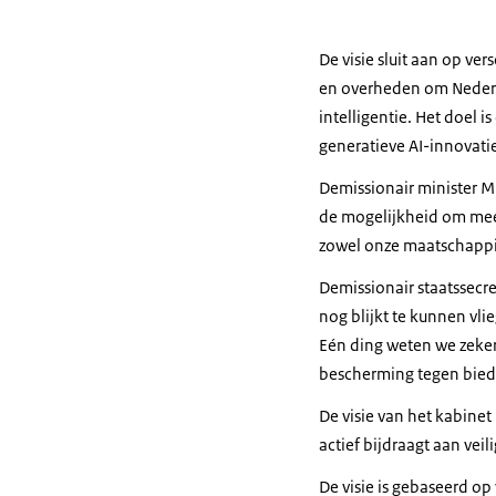
De visie sluit aan op ve
en overheden om Nederla
intelligentie. Het doel 
generatieve AI-innovati
Demissionair minister Mi
de mogelijkheid om mee 
zowel onze maatschappi
Demissionair staatssecr
nog blijkt te kunnen vli
Eén ding weten we zeker
bescherming tegen bieden
De visie van het kabinet
actief bijdraagt aan vei
De visie is gebaseerd op