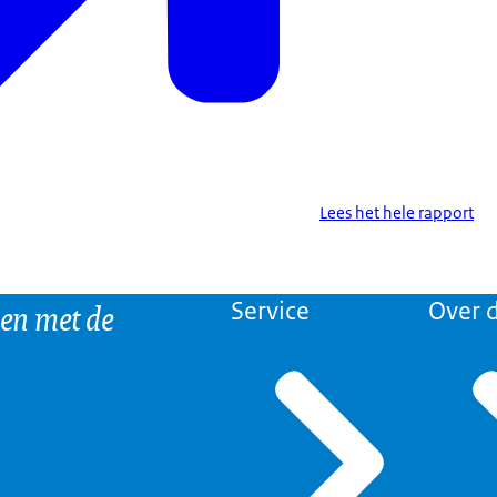
Lees het hele rapport
 en met de
Service
Over d