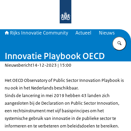
Naar de homepage van Rijks Innova
Rijks Innovatie Community
Actueel
Nieuws
Vu
Innovatie Playbook OECD
Nieuwsbericht
14-12-2023 | 15:00
Het OECD Observatory of Public Sector Innovation Playbook is
nu ook in het Nederlands beschikbaar.
Sinds de lancering in mei 2019 hebben 43 landen zich
aangesloten bij de Declaration on Public Sector Innovation,
een rechtsinstrument met vijf basisprincipes om het
systemische gebruik van innovatie in de publieke sector te
informeren en te verbeteren om beleidsdoelen te bereiken.