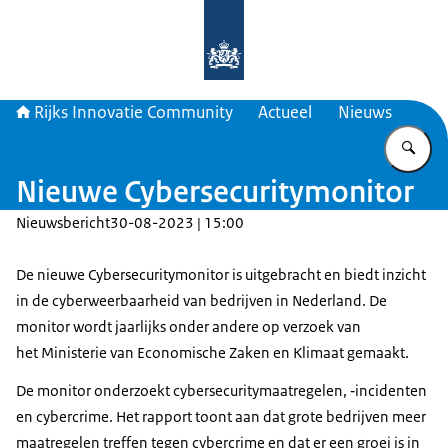
Naar de homepage van Rijks Innova
Rijks Innovatie Community
Actueel
Nieuws
Vu
Nieuwe Cybersecuritymonitor
Nieuwsbericht
30-08-2023 | 15:00
De nieuwe Cybersecuritymonitor is uitgebracht en biedt inzicht
in de cyberweerbaarheid van bedrijven in Nederland. De
monitor wordt jaarlijks onder andere op verzoek van
het Ministerie van Economische Zaken en Klimaat gemaakt.
De monitor onderzoekt cybersecuritymaatregelen, ‐incidenten
en cybercrime. Het rapport toont aan dat grote bedrijven meer
maatregelen treffen tegen cybercrime en dat er een groei is in