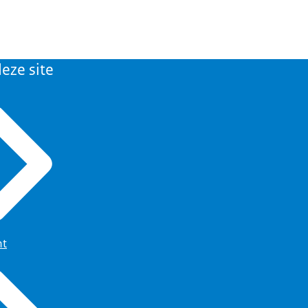
eze site
ht