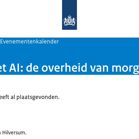
Naar de homepage van Rijks Innovat
Evenementenkalender
t AI: de overheid van morg
heeft al plaatsgevonden.
n Hilversum.