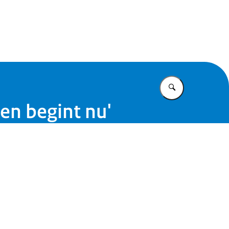
ie Community
Vul in wat u z
en begint nu'