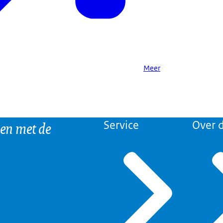
Meer
 en met de
Service
Over d