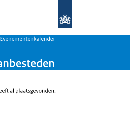
Naar de homepage van Rijks Innovat
Evenementenkalender
aanbesteden
heeft al plaatsgevonden.