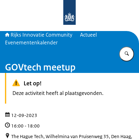
Naar de homepage van Rijks Innova
Rijks Innovatie Community
Actueel
Evenementenkalender
Vu
GOVtech meetup
Let op!
Deze activiteit heeft al plaatsgevonden.
12-09-2023
16:00
-
18:00
The Hague Tech, Wilhelmina van Pruisenweg 35, Den Haag,