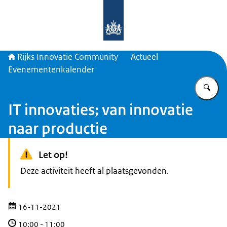
Naar de homepage van Rijks Innova
Rijks Innovatie Community
Actueel
Evenementenkalender
Vu
IT innovaties; van innovatie
naar productie
Let op!
Deze activiteit heeft al plaatsgevonden.
16-11-2021
10:00
-
11:00